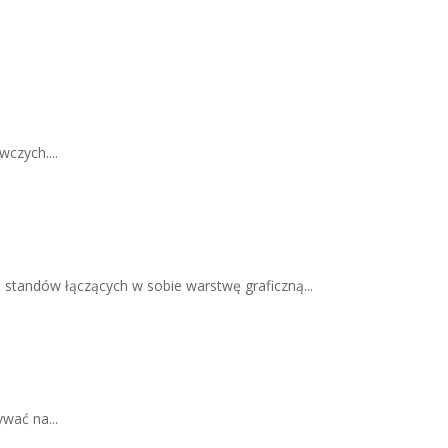
czych....
standów łączących w sobie warstwę graficzną...
wać na...