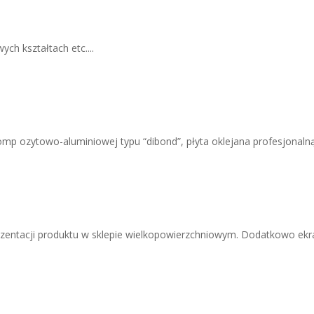
ch kształtach etc....
 ozytowo-aluminiowej typu “dibond”, płyta oklejana profesjonalną fol
entacji produktu w sklepie wielkopowierzchniowym. Dodatkowo ekran 