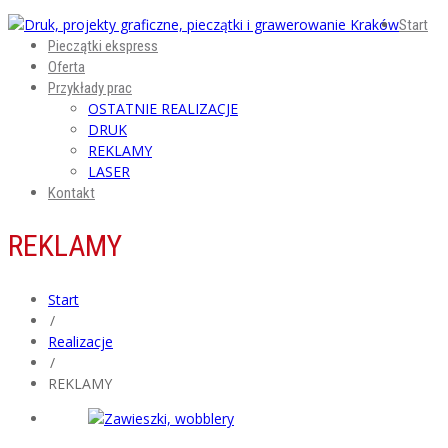
Start
Pieczątki ekspress
Oferta
Przykłady prac
OSTATNIE REALIZACJE
DRUK
REKLAMY
LASER
Kontakt
REKLAMY
Start
/
Realizacje
/
REKLAMY