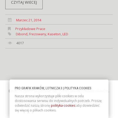
CZYTAJ WIECEJ
Marzec 21, 2014
Przykładowe Prace
Dibond
,
Frezowany
,
Kaseton
,
LED
4017
PRO GRAFIK KRAKÓW, LOTNICZA 3 | POLITYKA COOKIES
DRUK, PROJEKTY GRAFICZNE, PIECZĄTKI I GRAWEROWANIE KRAKÓW
.
Nasza strona wykorzystuje pliki cookies w celu
Prografik. ©2026
dostosowania serwisu do indywidualnych potrzeb. Proszę
odwiedzić naszą stronę
polityka-cookies
aby dowiedzieć
się więcej o plikach cookies.